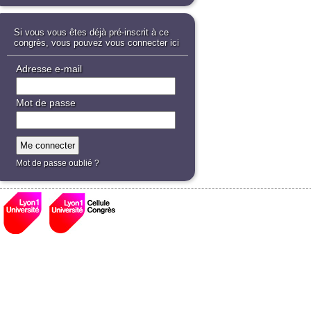
Si vous vous êtes déjà pré-inscrit à ce
congrès, vous pouvez vous connecter ici
Adresse e-mail
Mot de passe
Mot de passe oublié ?